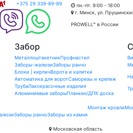
+375 29 339-89-89
пн.-пт. 9:00 - 18:00
г. Минск, ул. Прушински
PROWELL™
в России
Забор
С
Металлоштакетник
Профнастил
Ви
Заборы-жалюзи
Заборы ранчо
Ме
Блоки | кирпич
Ворота и калитки
Н
ы
Автоматика для ворот
Саморезы и крепеж
Труба
Лакокрасочные изделия
Тр
Алюминиевые заборы
Планкен/ДПК доска
Монтаж кровли
Мо
алюзи
Заборы ранчо
Заборы из камня
Московская область