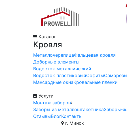
Каталог
Кровля
Металлочерепица
Фальцевая кровля
Доборные элементы
Водосток металлический
Водосток пластиковый
Софиты
Саморез
Мансардные окна
Кровельные пленки
Услуги
Монтаж заборов
Заборы из металлоштакетника
Заборы-ж
Отзывы
Блог
Контакты
г. Минск