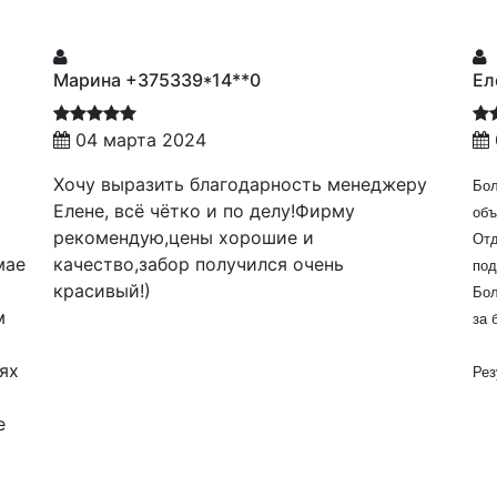
Марина +375339*14**0
Ел
04 марта 2024
Хочу выразить благодарность менеджеру
Бол
Елене, всё чётко и по делу!Фирму
объ
рекомендую,цены хорошие и
Отд
мае
качество,забор получился очень
под
красивый!)
Бол
м
за 
,
иях
Рез
ие