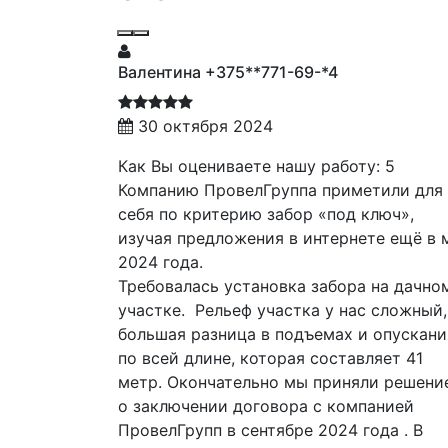
Валентина +375**771-69-*4
30 октября 2024
 5
Как Вы оцениваете нашу работу: 5
 ! Отзыв
Компанию ПровелГруппа приметили для
рму для
себя по критерию забор «под ключ»,
 заключил
изучая предложения в интернете ещё в 
нных услуг,
2024 года.
 оговорили
Требовалась установка забора на дачно
амеченный
участке. Рельеф участка у нас сложный
ница), в
большая разница в подъемах и опускан
е. без
по всей длине, которая составляет 41
метр. Окончательно мы приняли решен
 был
о заключении договора с компанией
ь) и
ПровелГрупп в сентябре 2024 года . В