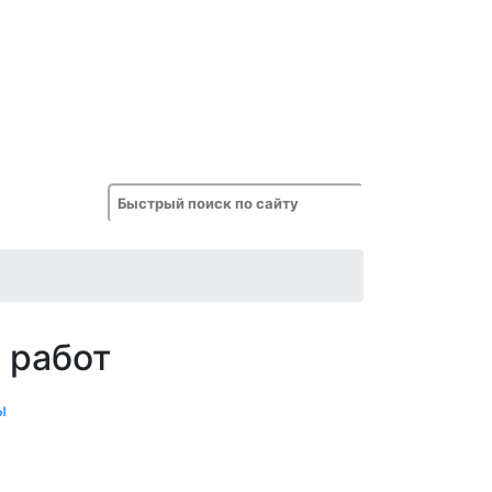
 работ
ы