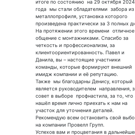
оизводства
итоге по состоянию на 29 октября 2024
елания,
года мы стали обладателями забора из
ства работ,
металлопрофиля, установка которого
ию ширины
произведена практически за 3 полных дн
сетки на
На протяжении этого времени отличное
обходимых
общение с монтажниками. Спасибо за
г. - после
четкость и профессионализм, за
ибо ржавых
клиентоориентированность. Павел и
не
Данила, вы – настоящие участники
команды, которые формируют внешний
говоренные
имидж компании и её репутацию.
е,
Также мы благодарны Денису, который
. Кто не
является руководителем направления, з
совет в выборе профнастила, за то, что
именование
нашёл время лично приехать к нам на
талл), так
участок для уточнения деталей.
бращайтесь,
Рекомендую всем остановить свой выб
на компании Провелл Групп.
Успехов вам и процветания в дальнейш