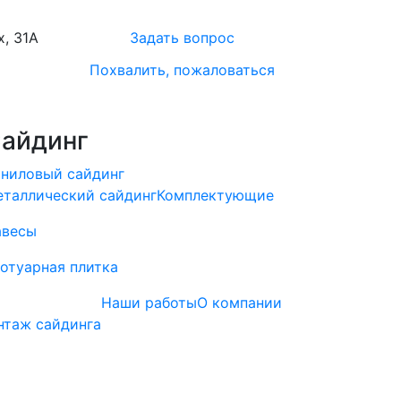
х, 31А
Задать вопрос
Похвалить, пожаловаться
айдинг
ниловый сайдинг
таллический сайдинг
Комплектующие
авесы
отуарная плитка
Наши работы
О компании
нтаж сайдинга