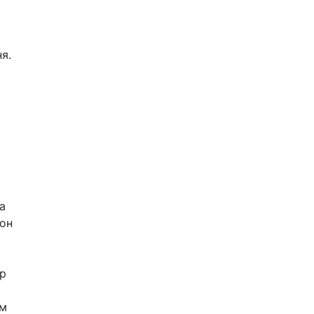
я.
а
 он
ор
ем