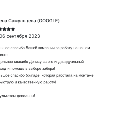
ена Самульцева (GOOGLE)
Леонид +3
06 сентября 2023
05 июля
Как Вы оце
ьшое спасибо Вашей компании за работу на нашем
Текст отзы
екте!
забора и о
ельное спасибо Денису за его индивидуальный
качественн
ход и помощь в выборе забора!
был всегда
ьшое спасибо бригаде, которая работала на монтаже,
вопросы ре
быструю и качественную работу!
выполнявши
ответствен
ультатом довольны!
Рекоменду