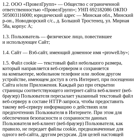
1.2. ООО «ПровелГрупп» — Общество с ограниченной
ответственностью «ПровелГрупп»; УНП 692182086 ОКПО
505003116000; юридический адрес — Минская обл., Минский
р-он., Новодворский с/с., д. Большой Тростенец, ул. Мирная
58а, корпус А;
1.3. Пользователь — физическое лицо, повестившее
и использующее Сайт;
1.4. Сайт — Вэб-сайт, имеющий доменное имя «prowell.by»;
1.5. Файл сookie — текстовый файл небольшого размера,
который направляется веб-сервером и сохраняется
на компьютере, мобильном телефоне или любом другом
устройстве, имеющем доступ в сеть Интернет, при посещении
Сайта и/или Приложения. Каждый раз при открытии
страницы соответствующего интернет-сайта веб-клиент (веб-
браузер) Пользователя пересылает указанный текстовый файл
веб-серверу в составе HTTP-запроса, чтобы предоставить
такому веб-серверу информацию о действиях или
предпочтениях Пользователя в Интернете. При этом для
обеспечения безопасности и сохранности данных
Пользователя веб-клиент (веб-браузер) Пользователя, как
правило, не передает файлы cookie, предназначенные для
одного веб-сайта, другим ресурсам. Для целей настоящей