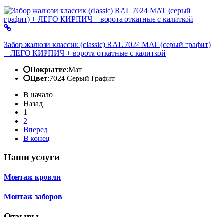
Забор жалюзи классик (classic) RAL 7024 MAT (серый графит)
+ ЛЕГО КИРПИЧ + ворота откатные с калиткой
Покрытие
:
Мат
Цвет
:
7024 Серый Графит
В начало
Назад
1
2
Вперед
В конец
Наши услуги
Монтаж кровли
Монтаж заборов
Отзывы