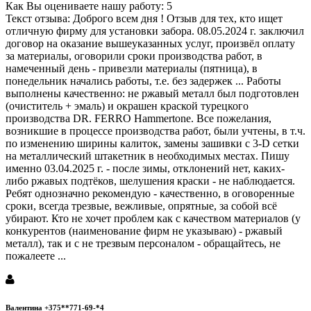
Как Вы оцениваете нашу работу: 5
Текст отзыва: Доброго всем дня ! Отзыв для тех, кто ищет
отличную фирму для установки забора. 08.05.2024 г. заключил
договор на оказание вышеуказанных услуг, произвёл оплату
за материалы, оговорили сроки производства работ, в
намеченный день - привезли материалы (пятница), в
понедельник начались работы, т.е. без задержек ... Работы
выполнены качественно: не ржавый металл был подготовлен
(очиститель + эмаль) и окрашен краской турецкого
производства DR. FERRO Hammertone. Все пожелания,
возникшие в процессе производства работ, были учтены, в т.ч.
по изменению ширины калиток, замены зашивки с 3-D сетки
на металлический штакетник в необходимых местах. Пишу
именно 03.04.2025 г. - после зимы, отклонений нет, каких-
либо ржавых подтёков, шелушения краски - не наблюдается.
Ребят однозначно рекомендую - качественно, в оговоренные
сроки, всегда трезвые, вежливые, опрятные, за собой всё
убирают. Кто не хочет проблем как с качеством материалов (у
конкурентов (наименование фирм не указываю) - ржавый
металл), так и с не трезвым персоналом - обращайтесь, не
пожалеете ...
Валентина +375**771-69-*4