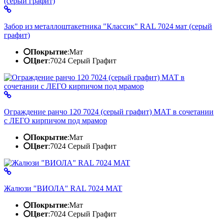
Забор из металлоштакетника "Классик" RAL 7024 мат (серый
графит)
Покрытие
:
Мат
Цвет
:
7024 Серый Графит
Ограждение ранчо 120 7024 (серый графит) МАТ в сочетании
с ЛЕГО кирпичом под мрамор
Покрытие
:
Мат
Цвет
:
7024 Серый Графит
Жалюзи "ВИОЛА" RAL 7024 MAT
Покрытие
:
Мат
Цвет
:
7024 Серый Графит