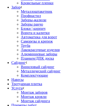
Кровельные пленки
Забор
Металлоштакетник
Профнастил
Заборы-жалюзи
Заборы ранчо
Блоки | кирпич
Ворота и калитки
Автоматика для ворот
Саморезы и крепеж
Труба
Лакокрасочные изделия
Алюминиевые заборы
Планкен/ДПК доска
Сайдинг
Виниловый сайдинг
Металлический сайдинг
Комплектующие
Навесы
Тротуарная плитка
Услуги
Монтаж заборов
Монтаж кровли
Монтаж сайдинга
Примеры работ