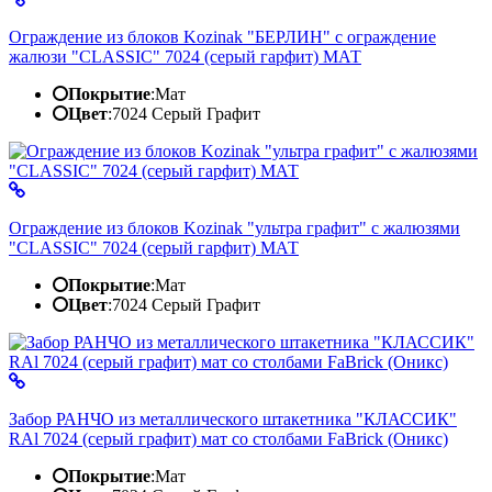
Ограждение из блоков Kozinak "БЕРЛИН" c ограждение
жалюзи "CLASSIC" 7024 (серый гарфит) МАТ
Покрытие
:
Мат
Цвет
:
7024 Серый Графит
Ограждение из блоков Kozinak "ультра графит" c жалюзями
"CLASSIC" 7024 (серый гарфит) МАТ
Покрытие
:
Мат
Цвет
:
7024 Серый Графит
Забор РАНЧО из металлического штакетника "КЛАССИК"
RAl 7024 (серый графит) мат со столбами FaBrick (Оникс)
Покрытие
:
Мат