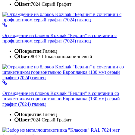
Цвет
:
7024 Серый Графит
Ограждение из блоков Kozinak "Берлин" в сочетании с
профнастилом серый графит (7024) глянец
Покрытие
:
Глянец
Цвет
:
8017 Шоколадно-коричневый
Ограждение из блоков Kozinak "Берлин" в сочетании со
штакетником горизонтально Европланка (130 мм) серый
графит (7024) глянец
Покрытие
:
Глянец
Цвет
:
7024 Серый Графит