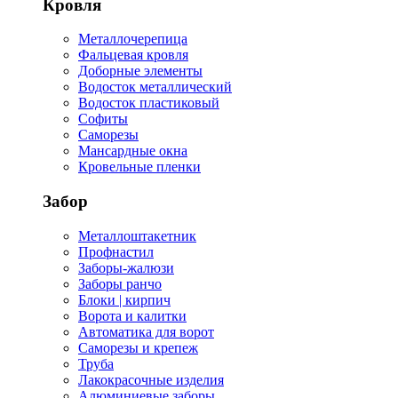
Кровля
Металлочерепица
Фальцевая кровля
Доборные элементы
Водосток металлический
Водосток пластиковый
Софиты
Саморезы
Мансардные окна
Кровельные пленки
Забор
Металлоштакетник
Профнастил
Заборы-жалюзи
Заборы ранчо
Блоки | кирпич
Ворота и калитки
Автоматика для ворот
Саморезы и крепеж
Труба
Лакокрасочные изделия
Алюминиевые заборы