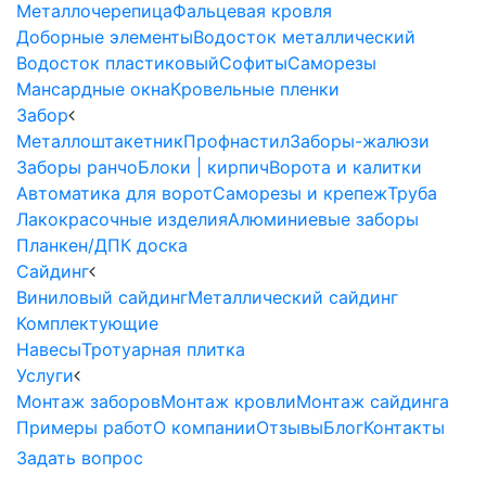
Металлочерепица
Фальцевая кровля
Доборные элементы
Водосток металлический
Водосток пластиковый
Софиты
Саморезы
Мансардные окна
Кровельные пленки
Забор
Металлоштакетник
Профнастил
Заборы-жалюзи
Заборы ранчо
Блоки | кирпич
Ворота и калитки
Автоматика для ворот
Саморезы и крепеж
Труба
Лакокрасочные изделия
Алюминиевые заборы
Планкен/ДПК доска
Сайдинг
Виниловый сайдинг
Металлический сайдинг
Комплектующие
Навесы
Тротуарная плитка
Услуги
Монтаж заборов
Монтаж кровли
Монтаж сайдинга
Примеры работ
О компании
Отзывы
Блог
Контакты
Задать вопрос