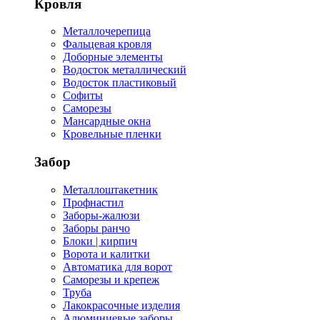
Кровля
Металлочерепица
Фальцевая кровля
Доборные элементы
Водосток металлический
Водосток пластиковый
Софиты
Саморезы
Мансардные окна
Кровельные пленки
Забор
Металлоштакетник
Профнастил
Заборы-жалюзи
Заборы ранчо
Блоки | кирпич
Ворота и калитки
Автоматика для ворот
Саморезы и крепеж
Труба
Лакокрасочные изделия
Алюминиевые заборы