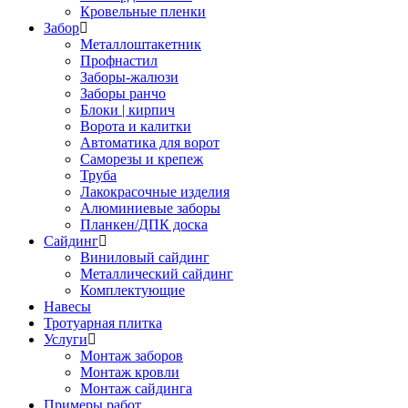
Кровельные пленки
Забор
Металлоштакетник
Профнастил
Заборы-жалюзи
Заборы ранчо
Блоки | кирпич
Ворота и калитки
Автоматика для ворот
Саморезы и крепеж
Труба
Лакокрасочные изделия
Алюминиевые заборы
Планкен/ДПК доска
Сайдинг
Виниловый сайдинг
Металлический сайдинг
Комплектующие
Навесы
Тротуарная плитка
Услуги
Монтаж заборов
Монтаж кровли
Монтаж сайдинга
Примеры работ