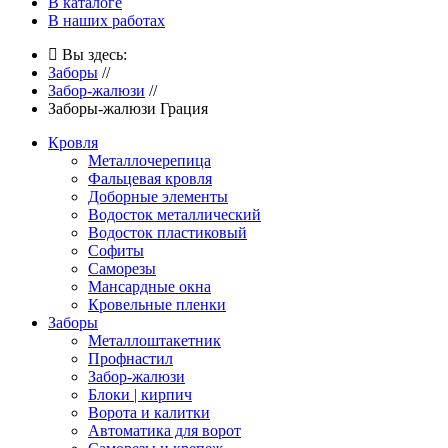
В каталоге
В наших работах
Вы здесь:
Заборы
//
Забор-жалюзи
//
Заборы-жалюзи Грация
Кровля
Металлочерепица
Фальцевая кровля
Доборные элементы
Водосток металлический
Водосток пластиковый
Софиты
Саморезы
Мансардные окна
Кровельные пленки
Заборы
Металлоштакетник
Профнастил
Забор-жалюзи
Блоки | кирпич
Ворота и калитки
Автоматика для ворот