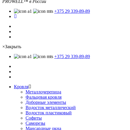
PROWELL™
в России
+375 29 339-89-89
×
Закрыть
+375 29 339-89-89
Кровля
Металлочерепица
Фальцевая кровля
Доборные элементы
Водосток металлический
Водосток пластиковый
Софиты
Саморезы
Мансардные окна