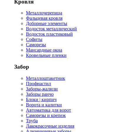
Кровля
Металлочерепица
Фальцевая кровля
Доборные элементы
Водосток металлический
Водосток пластиковый
Софиты
Саморезы
Мансардные окна
Кровельные пленки
Забор
Металлоштакетник
Профнастил
Заборы-жалюзи
Заборы ранчо
Блоки | кирпич
Ворота и калитки
Автоматика для ворот
Саморезы и крепеж
Труба
Лакокрасочные изделия
Алюминиевые заборы