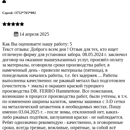
Сергей +3752*765*002
14 апреля 2025
Как Вы оцениваете нашу работу: 5
Текст отзыва: Доброго всем дня ! Отзыв для тех, кто ищет
отличную фирму для установки забора. 08.05.2024 г. заключил
договор на оказание вышеуказанных услуг, произвёл оплату
за материалы, оговорили сроки производства работ, в
намеченный день - привезли материалы (пятница), в
понедельник начались работы, т.е. без задержек ... Работы
выполнены качественно: не ржавый металл был подготовлен
(очиститель + эмаль) и окрашен краской турецкого
производства DR. FERRO Hammertone. Все пожелания,
возникшие в процессе производства работ, были учтены, в т.ч.
по изменению ширины калиток, замены зашивки с 3-D сетки
на металлический штакетник в необходимых местах. Пишу
именно 03.04.2025 г. - после зимы, отклонений нет, каких-
либо ржавых подтёков, шелушения краски - не наблюдается.
Ребят однозначно рекомендую - качественно, в оговоренные
сроки, всегда трезвые, вежливые, опрятные, за собой всё