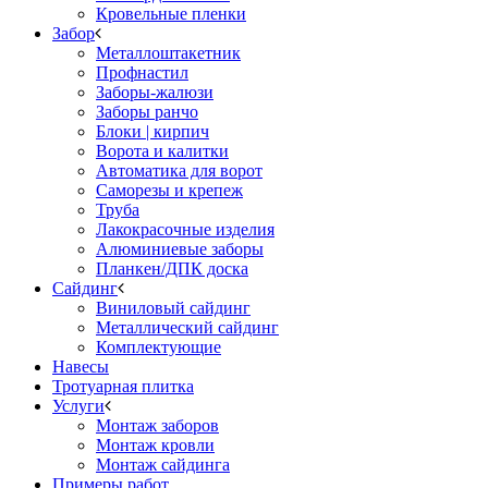
Кровельные пленки
Забор
Металлоштакетник
Профнастил
Заборы-жалюзи
Заборы ранчо
Блоки | кирпич
Ворота и калитки
Автоматика для ворот
Саморезы и крепеж
Труба
Лакокрасочные изделия
Алюминиевые заборы
Планкен/ДПК доска
Сайдинг
Виниловый сайдинг
Металлический сайдинг
Комплектующие
Навесы
Тротуарная плитка
Услуги
Монтаж заборов
Монтаж кровли
Монтаж сайдинга
Примеры работ