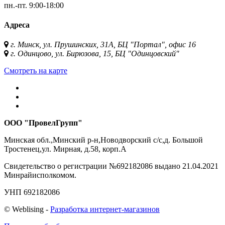
пн.-пт.
9:00-18:00
Адреса
г. Минск, ул. Прушинских, 31А, БЦ "Портал", офис 16
г. Одинцово, ул. Бирюзова, 15, БЦ "Одинцовский"
Смотреть на карте
ООО "ПровелГрупп"
Минская обл.,Минский р-н,Новодворский с/с,д. Большой
Тростенец,ул. Мирная, д.58, корп.А
Свидетельство о регистрации №692182086 выдано 21.04.2021
Минрайисполкомом.
УНП 692182086
©
Web
lising -
Разработка интернет-магазинов