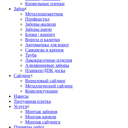
Кровельные пленки
Забор
Металлоштакетник
Профнастил
Заборы-жалюзи
Заборы ранчо
Блоки | кирпич
Ворота и калитки
Автоматика для ворот
Саморезы и крепеж
Труба
Лакокрасочные изделия
Алюминиевые заборы
Планкен/ДПК доска
Сайдинг
Виниловый сайдинг
Металлический сайдинг
Комплектующие
Навесы
Тротуарная плитка
Услуги
Монтаж заборов
Монтаж кровли
Монтаж сайдинга
Примеры работ