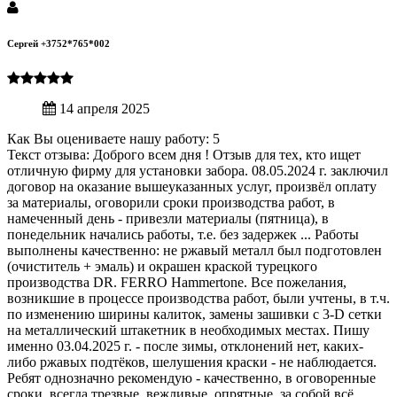
Сергей +3752*765*002
14 апреля 2025
Как Вы оцениваете нашу работу: 5
Текст отзыва: Доброго всем дня ! Отзыв для тех, кто ищет
отличную фирму для установки забора. 08.05.2024 г. заключил
договор на оказание вышеуказанных услуг, произвёл оплату
за материалы, оговорили сроки производства работ, в
намеченный день - привезли материалы (пятница), в
понедельник начались работы, т.е. без задержек ... Работы
выполнены качественно: не ржавый металл был подготовлен
(очиститель + эмаль) и окрашен краской турецкого
производства DR. FERRO Hammertone. Все пожелания,
возникшие в процессе производства работ, были учтены, в т.ч.
по изменению ширины калиток, замены зашивки с 3-D сетки
на металлический штакетник в необходимых местах. Пишу
именно 03.04.2025 г. - после зимы, отклонений нет, каких-
либо ржавых подтёков, шелушения краски - не наблюдается.
Ребят однозначно рекомендую - качественно, в оговоренные
сроки, всегда трезвые, вежливые, опрятные, за собой всё