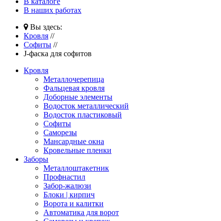
В каталоге
В наших работах
Вы здесь:
Кровля
//
Софиты
//
J-фаска для софитов
Кровля
Металлочерепица
Фальцевая кровля
Доборные элементы
Водосток металлический
Водосток пластиковый
Софиты
Саморезы
Мансардные окна
Кровельные пленки
Заборы
Металлоштакетник
Профнастил
Забор-жалюзи
Блоки | кирпич
Ворота и калитки
Автоматика для ворот