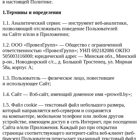
в настоящей Политике.
1.Термины и определения
1.1. Аналитический сервис — инструмент веб-аналитики,
позволяющий отслеживать поведение Пользователей
на Сайте и/или в Приложении;
1.2. ООО «ПровелГрупп» — Общество с ограниченной
ответственностью «ПровелГрупп»; УНП 692182086 ОКПО
505003116000; юридический адрес — Минская обл., Минский
р-он., Новодворский с/с., д. Большой Тростенец, ул. Мирная
58а, корпус А;
1.3. Пользователь — физическое лицо, повестившее
и использующее Сайт;
1.4. Сайт — Вэб-сайт, имеющий доменное имя «prowell.by»;
1.5. Файл сookie — текстовый файл небольшого размера,
который направляется веб-сервером и сохраняется
на компьютере, мобильном телефоне или любом другом
устройстве, имеющем доступ в сеть Интернет, при посещении
Сайта и/или Приложения. Каждый раз при открытии
страницы соответствующего интернет-сайта веб-клиент (веб-
браузер) Пользователя пересылает указанный текстовый файл