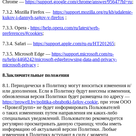
Chrome —
https://support.google.com/chrome/answer/95647?hl=ru
;
7.3.2. Mozilla Firefox —
https://support.mozilla.org/ru/kb/udalenie-
kukov-i-dannyh-sajtov-v-firefox
;
7.3.3. Opera -
https://help.opera.com/ru/latest/web-
preferences/#cookies
;
7.3.4. Safari —
https://support.apple.com/ru-ru/HT201265
;
7.3.5. Microsoft Edge —
https://support.microsoft.com/ru-
ru/help/4468242/microsoft-edgebrowsing-data-and-privacy-
microsoft-privacy
;
8.Заключительные положения
8.1. Периодически в Политику могут вноситься изменения и/
или дополнения. Если в Политику будут внесены изменения,
обновленная версия Политики будет размещена по адресу —
https://prowell.by/politika-obrabotki-fajlov-cookie
, при этом ООО
«ПровелГрупп» не будет информировать Пользователей
о таких изменениях путем направления им каких-либо
специальных уведомлений. Пользователю рекомендуется
регулярно просматривать данную страницу, чтобы иметь
информацию об актуальной версии Политики. Любые
изменения в Политику вступают в силу с момента