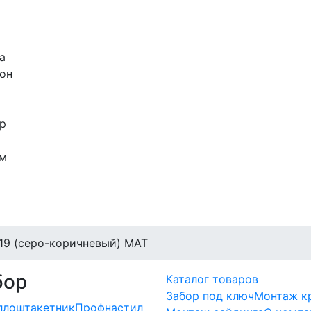
19 (серо-коричневый) МАТ
бор
Каталог товаров
Забор под ключ
Монтаж к
ллоштакетник
Профнастил