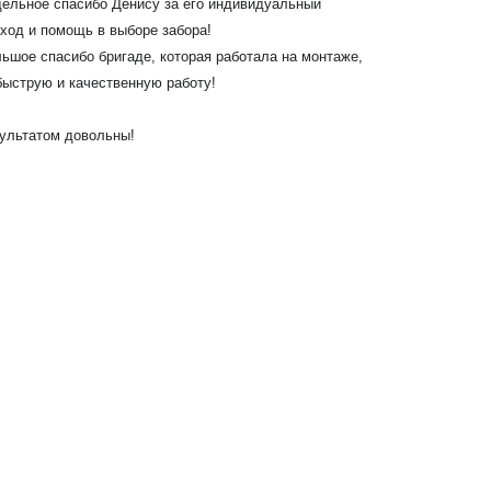
забора и откатных 
сибо Денису за его индивидуальный
качественно и быс
щь в выборе забора!
был всегда на связ
бо бригаде, которая работала на монтаже,
вопросы решались о
качественную работу!
выполнявшие работ
ответственные. Спа
овольны!
Рекомендуем.