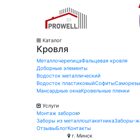
Каталог
Кровля
Металлочерепица
Фальцевая кровля
Доборные элементы
Водосток металлический
Водосток пластиковый
Софиты
Саморез
Мансардные окна
Кровельные пленки
Услуги
Монтаж заборов
Заборы из металлоштакетника
Заборы-ж
Отзывы
Блог
Контакты
г. Минск