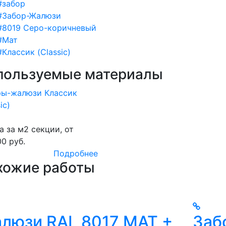
#забор
#Забор-Жалюзи
#8019 Серо-коричневый
#Мат
#Классик (Classic)
пользуемые материалы
ры-жалюзи Классик
ic)
а за м2 секции, от
00 руб.
Подробнее
хожие работы
люзи RAL 8017 МАТ +
Заб