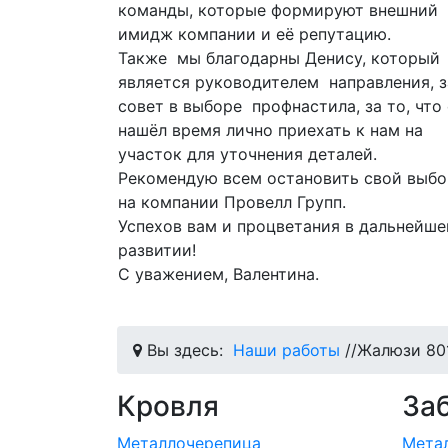
команды, которые формируют внешний
ые
имидж компании и её репутацию.
Также мы благодарны Денису, который
является руководителем направления, за
совет в выборе профнастила, за то, что он
ие
нашёл время лично приехать к нам на
ак
участок для уточнения деталей.
сь,
Рекомендую всем остановить свой выбор
на компании Провелл Групп.
Успехов вам и процветания в дальнейшем
развитии!
С уважением, Валентина.
Вы здесь:
Наши работы
//
Жалюзи 80
Кровля
За
Металлочерепица
Мета