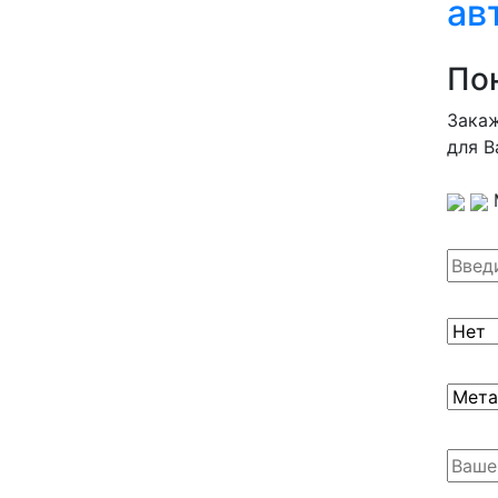
ав
По
Закаж
для В