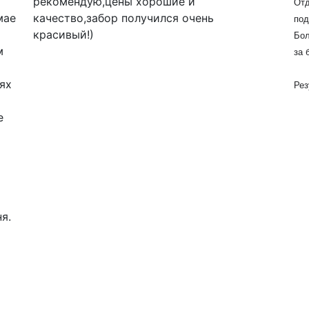
комендую,цены хорошие и
Отдельное спа
чество,забор получился очень
подход и помо
асивый!)
Большое спаси
за быструю и 
Результатом д