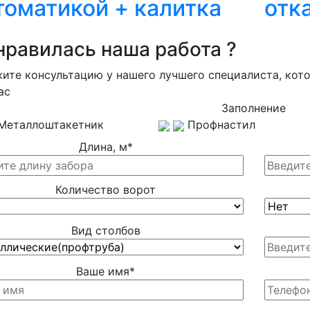
томатикой + калитка
отк
нравилась наша работа ?
ите консультацию у нашего лучшего специалиста, кот
ас
Заполнение
Металлоштакетник
Профнастил
Длина, м
*
Количество ворот
Вид столбов
Ваше имя
*