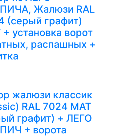
ПИЧА, Жалюзи RAL
4 (серый графит)
 + установка ворот
атных, распашных +
итка
ор жалюзи классик
ssic) RAL 7024 MAT
рый графит) + ЛЕГО
ПИЧ + ворота