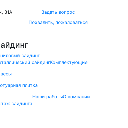
х, 31А
Задать вопрос
Похвалить, пожаловаться
айдинг
ниловый сайдинг
таллический сайдинг
Комплектующие
авесы
отуарная плитка
Наши работы
О компании
нтаж сайдинга