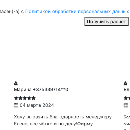
ласен(-а) с
Политикой обработки персональных данных
Получить расчет
рина +375339*14**0
Елена Сам
04 марта 2024
06 сент
чу выразить благодарность менеджеру
Большое спаси
ене, всё чётко и по делу!Фирму
объекте!