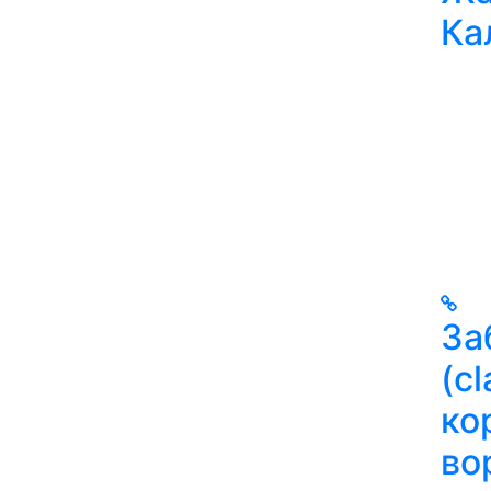
Ка
За
(c
ко
во