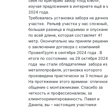
себя по критерию забор «под ключ»,
ре
л
изучая предложения в интернете ещё в мае
ка
уг,
2024 года.
кр
ли
Требовалась установка забора на дачном
й
участке. Рельеф участка у нас сложный,
большая разница в подъемах и опусканиях
по всей длине, которая составляет 41
метр. Окончательно мы приняли решение
о заключении договора с компанией
ПровелГрупп в сентябре 2024 года . В
ва
итоге по состоянию на 29 октября 2024
года мы стали обладателями забора из
от,
металлопрофиля, установка которого
ы
произведена практически за 3 полных дня.
На протяжении этого времени отличное
ых
общение с монтажниками. Спасибо за
ле
четкость и профессионализм, за
ых
клиентоориентированность. Павел и
Данила, вы – настоящие участники