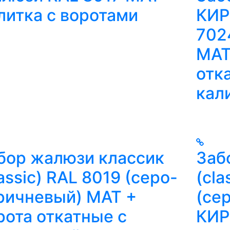
литка с воротами
КИР
702
МАТ
отк
кал
бор жалюзи классик
Заб
lassic) RAL 8019 (серо-
(cla
ричневый) МАТ +
(се
рота откатные с
КИР