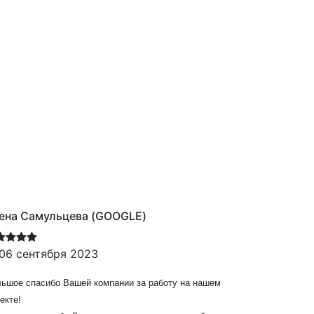
ульцева (GOOGLE)
Леонид +375**210*
ября 2023
05 июля 2025
Как Вы оцениваете 
бо Вашей компании за работу на нашем
Текст отзыва: Зака