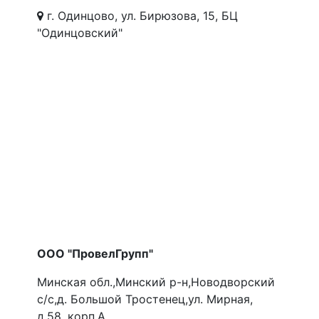
г. Одинцово, ул. Бирюзова, 15, БЦ
"Одинцовский"
ООО "ПровелГрупп"
Минская обл.,Минский р-н,Новодворский
с/с,д. Большой Тростенец,ул. Мирная,
д.58, корп.А