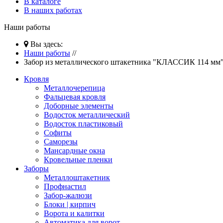
В каталоге
В наших работах
Наши работы
Вы здесь:
Наши работы
//
Забор из металлического штакетника "КЛАССИК 114 мм"
Кровля
Металлочерепица
Фальцевая кровля
Доборные элементы
Водосток металлический
Водосток пластиковый
Софиты
Саморезы
Мансардные окна
Кровельные пленки
Заборы
Металлоштакетник
Профнастил
Забор-жалюзи
Блоки | кирпич
Ворота и калитки
Автоматика для ворот