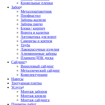
Кровельные пленки
Забор
Металлоштакетник
Профнастил
Заборы-жалюзи
Заборы ранчо
Блоки | кирпич
Ворота и калитки
Автоматика для ворот
Саморезы и крепеж
Труба
Лакокрасочные изделия
Алюминиевые заборы
Планкен/ДПК доска
Сайдинг
Виниловый сайдинг
Металлический сайдинг
Комплектующие
Навесы
Тротуарная плитка
Услуги
Монтаж заборов
Монтаж кровли
Монтаж сайдинга
Примеры работ