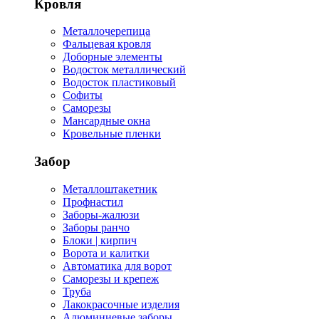
Кровля
Металлочерепица
Фальцевая кровля
Доборные элементы
Водосток металлический
Водосток пластиковый
Софиты
Саморезы
Мансардные окна
Кровельные пленки
Забор
Металлоштакетник
Профнастил
Заборы-жалюзи
Заборы ранчо
Блоки | кирпич
Ворота и калитки
Автоматика для ворот
Саморезы и крепеж
Труба
Лакокрасочные изделия
Алюминиевые заборы