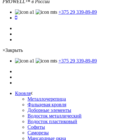
PROWELL™
в России
+375 29 339-89-89
×
Закрыть
+375 29 339-89-89
Кровля
Металлочерепица
Фальцевая кровля
Доборные элементы
Водосток металлический
Водосток пластиковый
Софиты
Саморезы
Мансардные окна