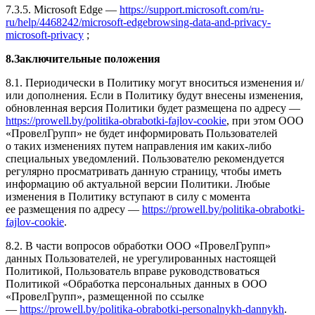
7.3.5. Microsoft Edge —
https://support.microsoft.com/ru-
ru/help/4468242/microsoft-edgebrowsing-data-and-privacy-
microsoft-privacy
;
8.Заключительные положения
8.1. Периодически в Политику могут вноситься изменения и/
или дополнения. Если в Политику будут внесены изменения,
обновленная версия Политики будет размещена по адресу —
https://prowell.by/politika-obrabotki-fajlov-cookie
, при этом ООО
«ПровелГрупп» не будет информировать Пользователей
о таких изменениях путем направления им каких-либо
специальных уведомлений. Пользователю рекомендуется
регулярно просматривать данную страницу, чтобы иметь
информацию об актуальной версии Политики. Любые
изменения в Политику вступают в силу с момента
ее размещения по адресу —
https://prowell.by/politika-obrabotki-
fajlov-cookie
.
8.2. В части вопросов обработки ООО «ПровелГрупп»
данных Пользователей, не урегулированных настоящей
Политикой, Пользователь вправе руководствоваться
Политикой «Обработка персональных данных в ООО
«ПровелГрупп», размещенной по ссылке
—
https://prowell.by/politika-obrabotki-personalnykh-dannykh
.