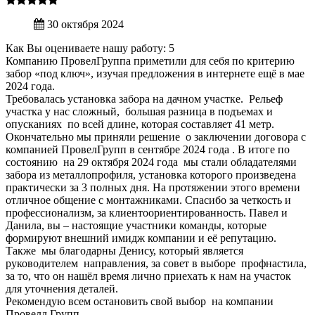
30 октября 2024
Как Вы оцениваете нашу работу: 5
Компанию ПровелГруппа приметили для себя по критерию
забор «под ключ», изучая предложения в интернете ещё в мае
2024 года.
Требовалась установка забора на дачном участке. Рельеф
участка у нас сложный, большая разница в подъемах и
опусканиях по всей длине, которая составляет 41 метр.
Окончательно мы приняли решение о заключении договора с
компанией ПровелГрупп в сентябре 2024 года . В итоге по
состоянию на 29 октября 2024 года мы стали обладателями
забора из металлопрофиля, установка которого произведена
практически за 3 полных дня. На протяжении этого времени
отличное общение с монтажниками. Спасибо за четкость и
профессионализм, за клиентоориентированность. Павел и
Данила, вы – настоящие участники команды, которые
формируют внешний имидж компании и её репутацию.
Также мы благодарны Денису, который является
руководителем направления, за совет в выборе профнастила,
за то, что он нашёл время лично приехать к нам на участок
для уточнения деталей.
Рекомендую всем остановить свой выбор на компании
Провелл Групп.