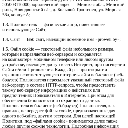
505003116000; юридический адрес — Минская обл., Минский
р-он., Новодворский с/с., д. Большой Тростенец, ул. Мирная
58а, корпус А;
1.3. Пользователь — физическое лицо, повестившее
и использующее Сайт;
1.4. Сайт — Вэб-сайт, имеющий доменное имя «prowell.by»;
1.5. Файл сookie — текстовый файл небольшого размера,
который направляется веб-сервером и сохраняется
на компьютере, мобильном телефоне или любом другом
устройстве, имеющем доступ в сеть Интернет, при посещении
Сайта и/или Приложения. Каждый раз при открытии
страницы соответствующего интернет-сайта веб-клиент (веб-
браузер) Пользователя пересылает указанный текстовый файл
веб-серверу в составе HTTP-запроса, чтобы предоставить
такому веб-серверу информацию о действиях или
предпочтениях Пользователя в Интернете. При этом для
обеспечения безопасности и сохранности данных
Пользователя веб-клиент (веб-браузер) Пользователя, как
правило, не передает файлы cookie, предназначенные для
одного веб-сайта, другим ресурсам. Для целей настоящей
Политики, под «файлами cookie» понимаются далее также
любые другие схожие технологии. Подробная информация