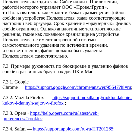
Пользователь находится на Сайте и/или в Приложении,
работой которого управляет ООО «ПровелГрупп»,
то Пользователь также может избежать размещения файлов
cookie на устройстве Пользователя, задав соответствующие
настройки веб-браузера. Срок хранения «браузерных» файлов
cookie ограничен. Однако аналогичные технологические
решения, такие как локальное хранилище на устройстве
Пользователя, не имеют встроенной системы
самостоятельного удаления по истечении времени,
и соответственно, файлы должны быть удалены
Пользователем самостоятельно.
7.3. Примеры руководств по блокировке и удалению файлов
cookie в различных браузерах для ПК и Mac
7.3.1. Google
Chrome —
https://support.google.com/chrome/answer/95647?hl=ru
;
7.3.2. Mozilla Firefox —
https://support.mozilla.org/ru/kb/udalenie-
kukov-i-dannyh-sajtov-v-firefox
;
7.3.3. Opera -
https://help.opera.com/ru/latest/web-
preferences/#cookies
;
7.3.4. Safari —
https://support.apple.com/ru-ru/HT201265
;