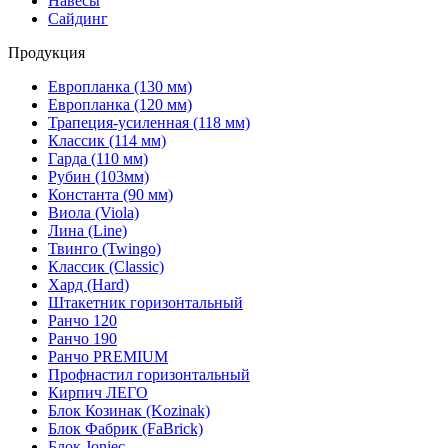
Навесы
Сайдинг
Продукция
Европланка (130 мм)
Европланка (120 мм)
Трапеция-усиленная (118 мм)
Классик (114 мм)
Гарда (110 мм)
Рубин (103мм)
Константа (90 мм)
Виола (Viola)
Лина (Line)
Твинго (Twingo)
Классик (Classic)
Хард (Hard)
Штакетник горизонтальный
Ранчо 120
Ранчо 190
Ранчо PREMIUM
Профнастил горизонтальный
Кирпич ЛЕГО
Блок Козинак (Kozinak)
Блок Фабрик (FaBrick)
Блок Joniec