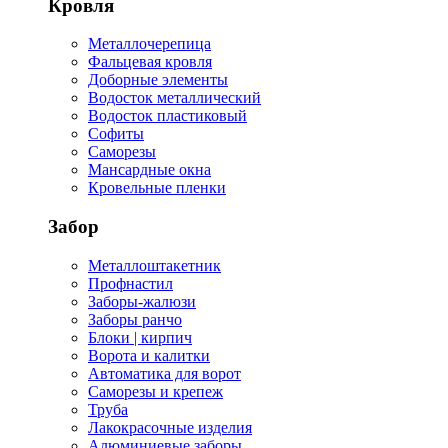
Кровля
Металлочерепица
Фальцевая кровля
Доборные элементы
Водосток металлический
Водосток пластиковый
Софиты
Саморезы
Мансардные окна
Кровельные пленки
Забор
Металлоштакетник
Профнастил
Заборы-жалюзи
Заборы ранчо
Блоки | кирпич
Ворота и калитки
Автоматика для ворот
Саморезы и крепеж
Труба
Лакокрасочные изделия
Алюминиевые заборы