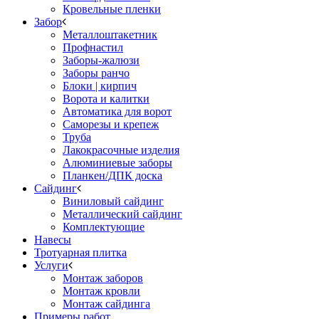
Кровельные пленки
Забор
Металлоштакетник
Профнастил
Заборы-жалюзи
Заборы ранчо
Блоки | кирпич
Ворота и калитки
Автоматика для ворот
Саморезы и крепеж
Труба
Лакокрасочные изделия
Алюминиевые заборы
Планкен/ДПК доска
Сайдинг
Виниловый сайдинг
Металлический сайдинг
Комплектующие
Навесы
Тротуарная плитка
Услуги
Монтаж заборов
Монтаж кровли
Монтаж сайдинга
Примеры работ