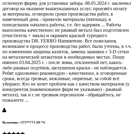
отличную фирму для установки забора. 08.05.2024 г. заключил
договор на оказание вышеуказанных услуг, произвёл оплату
за материалы, оговорили сроки производства работ, в
намеченный день - привезли материалы (пятница), в
понедельник начались работы, т.е. без задержек ... Работы
выполнены качественно: не ржавый металл был подготовлен
(очиститель + эмаль) и окрашен краской турецкого
производства DR. FERRO Hammertone. Все пожелания,
возникшие в процессе производства работ, были учтены, в т.ч.
по изменению ширины калиток, замены зашивки с 3-D сетки
на металлический штакетник в необходимых местах. Пишу
именно 03.04.2025 г. - после зимы, отклонений нет, каких-
либо ржавых подтёков, шелушения краски - не наблюдается.
Ребят однозначно рекомендую - качественно, в оговоренные
сроки, всегда трезвые, вежливые, опрятные, за собой всё
убирают. Кто не хочет проблем как с качеством материалов (у
конкурентов (наименование фирм не указываю) - ржавый
металл), так и с не трезвым персоналом - обращайтесь, не
пожалеете ...
Валентина +375**771-69-*4