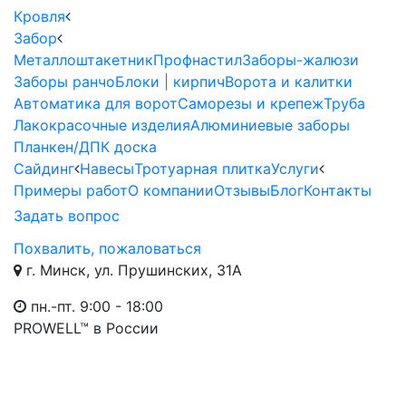
Кровля
Забор
Металлоштакетник
Профнастил
Заборы-жалюзи
Заборы ранчо
Блоки | кирпич
Ворота и калитки
Автоматика для ворот
Саморезы и крепеж
Труба
Лакокрасочные изделия
Алюминиевые заборы
Планкен/ДПК доска
Сайдинг
Навесы
Тротуарная плитка
Услуги
Примеры работ
О компании
Отзывы
Блог
Контакты
Задать вопрос
Похвалить, пожаловаться
г. Минск, ул. Прушинских, 31А
пн.-пт. 9:00 - 18:00
PROWELL™
в России