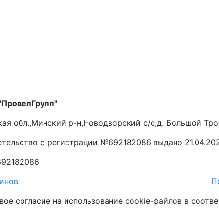
"ПровелГрупп"
ая обл.,Минский р-н,Новодворский с/с,д. Большой Трос
тельство о регистрации №692182086 выдано 21.04.20
692182086
зинов
П
вое согласие на использование cookie-файлов в соотв