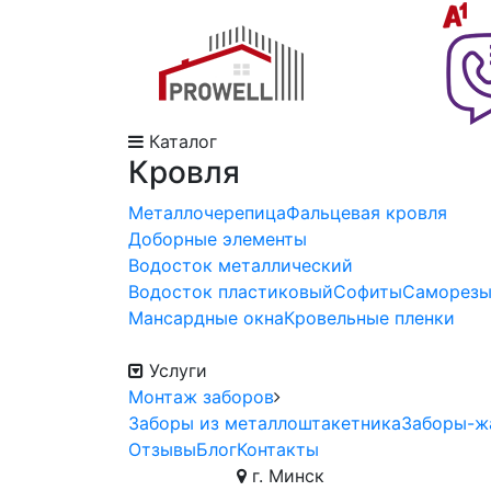
Каталог
Кровля
Металлочерепица
Фальцевая кровля
Доборные элементы
Водосток металлический
Водосток пластиковый
Софиты
Саморез
Мансардные окна
Кровельные пленки
Услуги
Монтаж заборов
Заборы из металлоштакетника
Заборы-ж
Отзывы
Блог
Контакты
г. Минск