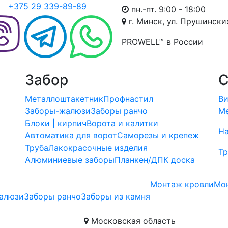
+375 29 339-89-89
пн.-пт. 9:00 - 18:00
г. Минск, ул. Прушински
PROWELL™
в России
Забор
С
Металлоштакетник
Профнастил
Ви
Заборы-жалюзи
Заборы ранчо
Ме
Блоки | кирпич
Ворота и калитки
Н
ы
Автоматика для ворот
Саморезы и крепеж
Труба
Лакокрасочные изделия
Тр
Алюминиевые заборы
Планкен/ДПК доска
Монтаж кровли
Мо
алюзи
Заборы ранчо
Заборы из камня
Московская область