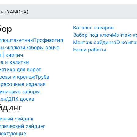
рь (YANDEX)
бор
Каталог товаров
Забор под ключ
Монтаж к
ллоштакетник
Профнастил
Монтаж сайдинга
О компа
ры-жалюзи
Заборы ранчо
Наши работы
 | кирпич
а и калитки
атика для ворот
резы и крепеж
Труба
красочные изделия
иниевые заборы
кен/ДПК доска
йдинг
ловый сайдинг
ллический сайдинг
лектующие