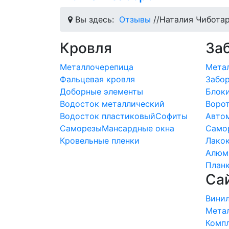
Вы здесь:
Отзывы
//
Наталия Чибота
Кровля
За
Металлочерепица
Мета
Фальцевая кровля
Забо
Доборные элементы
Блоки
Водосток металлический
Ворот
Водосток пластиковый
Софиты
Автом
Саморезы
Мансардные окна
Само
Кровельные пленки
Лако
Алюм
План
Са
Вини
Мета
Комп