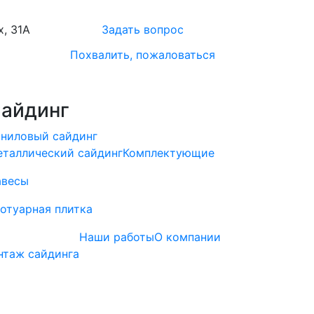
х, 31А
Задать вопрос
Похвалить, пожаловаться
айдинг
ниловый сайдинг
таллический сайдинг
Комплектующие
авесы
отуарная плитка
Наши работы
О компании
нтаж сайдинга