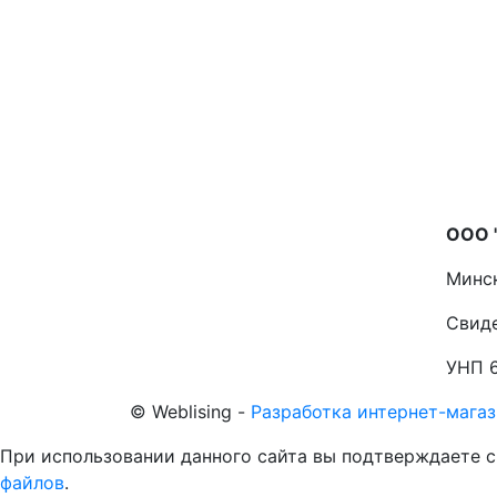
ООО 
Минск
Свиде
УНП 
©
Web
lising -
Разработка интернет-мага
При использовании данного сайта вы подтверждаете с
файлов
.