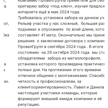
Компанию ПровелГруппа приметили для себя по
критерию забор «под ключ», изучая предложения в
интернете ещё в мае 2024 года.
Требовалась установка забора на дачном участке.
Рельеф участка у нас сложный, большая разница в
подъемах и опусканиях по всей длине, которая
составляет 41 метр. Окончательно мы приняли
решение о заключении договора с компанией
ПровелГрупп в сентябре 2024 года . В итоге по
состоянию на 29 октября 2024 года мы стали
обладателями забора из металлопрофиля,
установка которого произведена практически за 3
полных дня. На протяжении этого времени
отличное общение с монтажниками. Спасибо за
четкость и профессионализм, за
клиентоориентированность. Павел и Данила, вы –
настоящие участники команды, которые
формируют внешний имидж компании и её
репутацию.